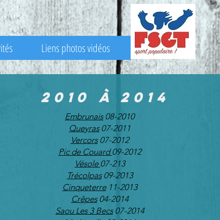
ités
Liens photos vidéos
2010 à 2014
Embrunais
08-2010
Queyras
07-2011
Vercors
07-2012
Pic de Couard
09-2012
Vésole
07-213
Trécolpas
09-2013
Cinqueterre
11-2013
Crêpes
04-2014
Saou Les 3 Becs
07-2014