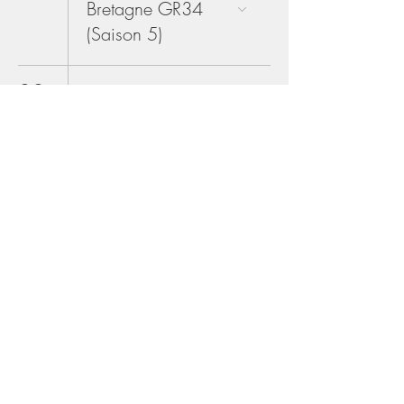
Bretagne GR34
(Saison 5)
22
(Jour 8/9)
Rando 7 jours en
Bretagne GR34
(Saison 5)
23
(Jour 9/9)
Rando 7 jours en
Bretagne GR34
(Saison 5)
USPEG MONTAGNE 2019 -
Créé
avec
Wix.com