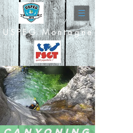
USPEG Montagne
canyoning