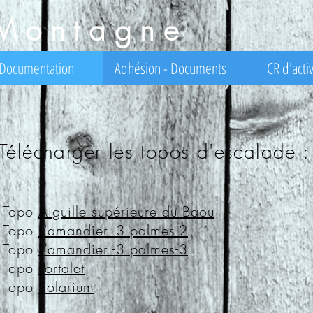
Montagne
Documentation
Adhésion - Documents
CR d'activ
Télécharger les topos d'escalade :
Topo
Aiguille supérieure du Baou
Topo
L'amandier -3 palmes-2
Topo
L'amandier -3 palmes-3
Topo
Portalet
Topo
Solarium