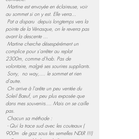
 Martine est envoyée en éclaireuse, voir 
au sommet si on y est. Elle verra...
 Pat a disparu  depuis longtemps vers la 
pointe de la Vénasque, on le reverra pas 
avant la descente ...
 Martine cherche désespérément un 
complice pour s'arrêter au replat  
2300m, comme d'hab. Pas de 
volontaire, malgré ses sourires suppliants.
 Sorry,  no way,.... le sommet et rien 
d'autre.
 On arrive à l'arête un peu ventée du 
Soleil Bœuf, un peu plus exposée que 
dans mes souvenirs.... Mais on se caille 
pas.
 Chacun sa méthode :
 - Qui la trace sud avec les couteaux ( 
900m  de gaz sous les semelles NDLR !!!)