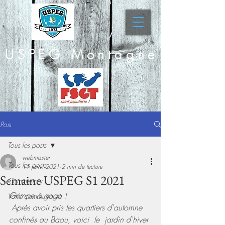
USPEG Montagne
Post
Tous les posts
webmaster
Tous les posts
11 janv. 2021
2 min de lecture
Semaine USPEG S1 2021
Commencer
Grimpe à gogo ! 
Votre communauté
 Après avoir pris les quartiers d'automne 
confinés au Baou, voici  le  jardin d'hiver 