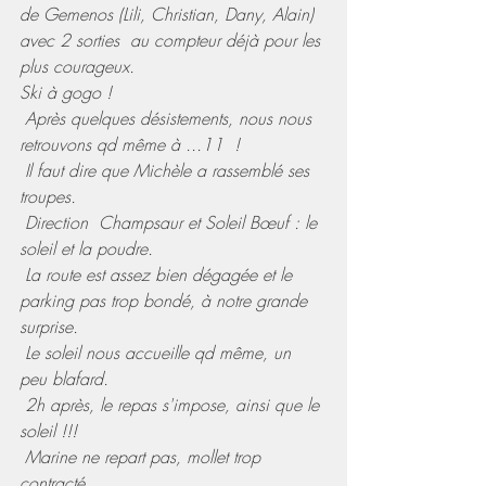
de Gemenos (Lili, Christian, Dany, Alain) 
avec 2 sorties  au compteur déjà pour les 
plus courageux.
Ski à gogo !
 Après quelques désistements, nous nous 
retrouvons qd même à ...11  !
 Il faut dire que Michèle a rassemblé ses 
troupes.
 Direction  Champsaur et Soleil Bœuf : le 
soleil et la poudre.
 La route est assez bien dégagée et le 
parking pas trop bondé, à notre grande 
surprise.
 Le soleil nous accueille qd même, un 
peu blafard.
 2h après, le repas s'impose, ainsi que le 
soleil !!!
 Marine ne repart pas, mollet trop 
contracté.