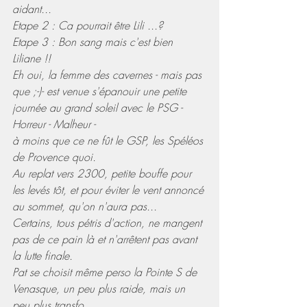
aidant...
Etape 2 : Ca pourrait être Lili ...?
Etape 3 : Bon sang mais c'est bien 
Liliane !!
Eh oui, la femme des cavernes - mais pas 
que ;-)- est venue s'épanouir une petite 
journée au grand soleil avec le PSG - 
Horreur - Malheur -
à moins que ce ne fût le GSP, les Spéléos 
de Provence quoi.
Au replat vers 2300, petite bouffe pour 
les levés tôt, et pour éviter le vent annoncé 
au sommet, qu'on n'aura pas...
Certains, tous pétris d'action, ne mangent 
pas de ce pain là et n'arrêtent pas avant 
la lutte finale.
Pat se choisit même perso la Pointe S de 
Venasque, un peu plus raide, mais un 
peu plus transfo.