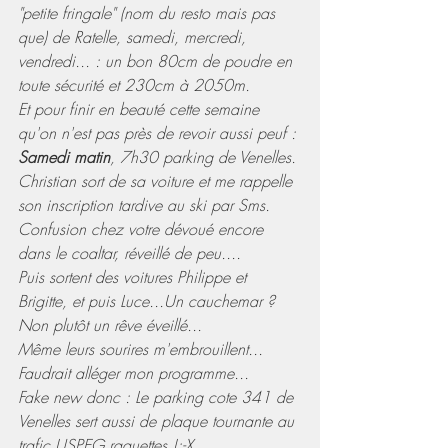
"petite fringale" (nom du resto mais pas 
que) de Ratelle, samedi, mercredi, 
vendredi... : un bon 80cm de poudre en 
toute sécurité et 230cm à 2050m.
Et pour finir en beauté cette semaine 
qu'on n'est pas près de revoir aussi peuf :
Samedi matin
, 7h30 parking de Venelles.
Christian sort de sa voiture et me rappelle 
son inscription tardive au ski par Sms.
Confusion chez votre dévoué encore 
dans le coaltar, réveillé de peu....
Puis sortent des voitures Philippe et 
Brigitte, et puis Luce...Un cauchemar ? 
Non plutôt un rêve éveillé...
Même leurs sourires m'embrouillent... 
Faudrait alléger mon programme...
Fake new donc : Le parking cote 341 de 
Venelles sert aussi de plaque tournante au 
trafic USPEG raquettes !:-X