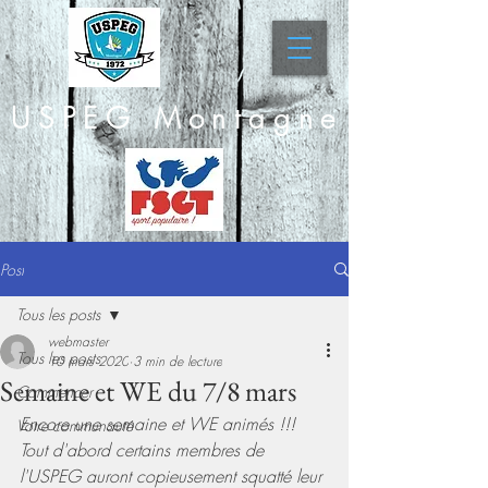
USPEG Montagne
Post
Tous les posts
webmaster
Tous les posts
10 mars 2020
3 min de lecture
Semaine et WE du 7/8 mars
Commencer
Encore une semaine et WE animés !!!
Votre communauté
Tout d'abord certains membres de 
l'USPEG auront copieusement squatté leur 