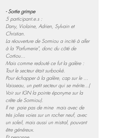
- Sortie grimpe 
5 participant.e.s :
Dany, Violaine, Adrien, Sylvain et 
Christian.
La réouverture de Sormiou a incité à aller 
à la "Parfumerie", donc du côté de 
Cortiou...
Mais comme redouté ce fut la galère : 
Tout le secteur était surbooké.    
Pour échapper à la galère, cap sur le ... 
Vaisseau, un petit secteur qui se mérite...( 
Voir sur IGN la pointe éponyme sur la 
crête de Sormiou).
Il ne  paie pas de mine  mais avec de 
très jolies voies sur un rocher neuf, avec 
un soleil, mais aussi un mistral, pouvant 
être généreux.
Et personne ...