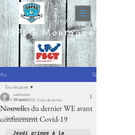
USPEG Montagne
Post
Tous les posts
webmaster
Tous les posts
17 mars 2020
4 min de lecture
Nouvelles du dernier WE avant
Commencer
confinement Covid-19
Votre communauté
Jeudi grimpe à la 