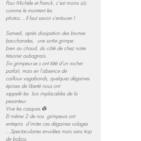
Pour Michèle et Franck, c'est moins sûr, 
comme le montrent les 
photos....Il faut savoir s'entourer !
Samedi, après dissipation des brumes 
bacchanales,  une sortie grimpe 
bien au chaud, du côté de chez notre 
trésorier aubagnais.
Six grimpeur.se.s ont tâté d'un rocher 
parfait, mais en l'absence de 
cailloux vagabonds, quelques dégaines 
éprises de liberté nous ont 
rappelé les  lois implacables de la 
pesanteur.
Vive les casques.👷
Et même 2 de nos  grimpeurs ont 
entrepris  d'imiter ces dégaines volages 
...Spectaculaires envolées mais sans trop 
de bobos.