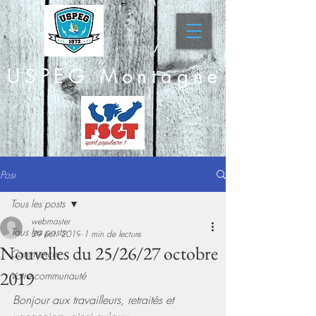
USPEG Montagne
Post
Tous les posts
webmaster
Tous les posts
29 oct. 2019
1 min de lecture
Nouvelles du 25/26/27 octobre
Commencer
2019
Votre communauté
Bonjour aux travailleurs, retraités et 