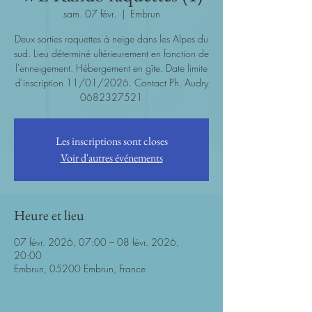
sam. 07 févr.
  |  
Embrun
Deux sorties raquettes à neige dans les Alpes du
sud. Lieu déterminé ultérieurement en fonction de
l'enneigement. Hébergement en gîte. Date limite
d'inscription 11/01/2026. Contact Ph. Audry
0682327521
Les inscriptions sont closes
Voir d'autres événements
Heure et lieu
07 févr. 2026, 07:00 – 08 févr. 2026,
20:00
Embrun, 05200 Embrun, France