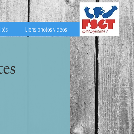
ités
Liens photos vidéos
es