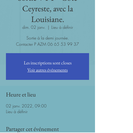
Ceyreste, avec la
Louisiane.
dim. 02 janv.
  |  
Lieu à définir
Sortie à la demi journée.
Contacter P AZM 06 65 53 99 37
Les inscriptions sont closes
Voir autres événements
Heure et lieu
02 janv. 2022, 09:00
Lieu à définir
Partager cet événement