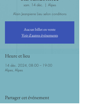
sam. 14 déc.
  |  
Alpes
Alain Jeanpierre Lieu selon conditions
Aucun billet en vente
Voir d'autres événements
Heure et lieu
14 déc. 2024, 08:00 – 19:00
Alpes, Alpes
Partager cet événement