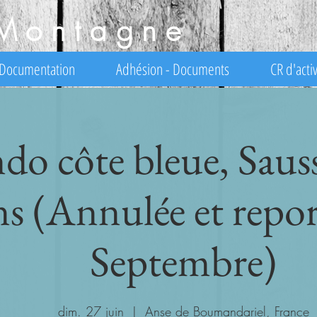
Montagne
Documentation
Adhésion - Documents
CR d'activ
do côte bleue, Sauss
ns (Annulée et repor
Septembre)
dim. 27 juin
  |  
Anse de Boumandariel, France