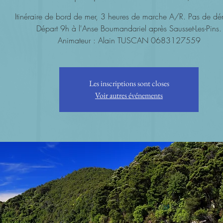
Itinéraire de bord de mer, 3 heures de marche A/R. Pas de dén
Départ 9h à l'Anse Boumandariel après Sausset-Les-Pins.
Animateur : Alain TUSCAN 0683127559
Les inscriptions sont closes
Voir autres événements