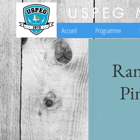
USPEG 
Accueil
Programme
Ran
Pi