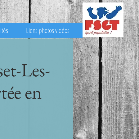
ités
Liens photos vidéos
et-Les-
tée en