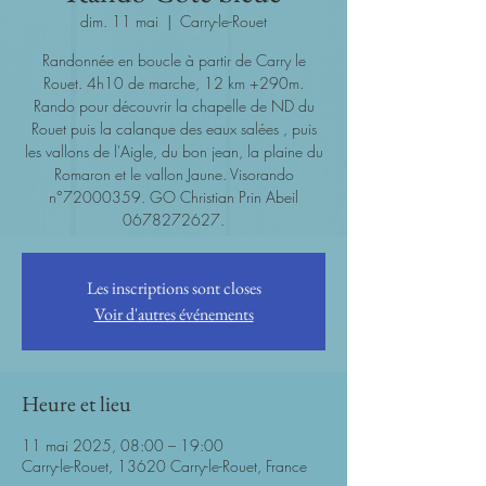
dim. 11 mai
  |  
Carry-le-Rouet
Randonnée en boucle à partir de Carry le
Rouet. 4h10 de marche, 12 km +290m.
Rando pour découvrir la chapelle de ND du
Rouet puis la calanque des eaux salées , puis
les vallons de l'Aigle, du bon jean, la plaine du
Romaron et le vallon Jaune. Visorando
n°72000359. GO Christian Prin Abeil
0678272627.
Les inscriptions sont closes
Voir d'autres événements
Heure et lieu
11 mai 2025, 08:00 – 19:00
Carry-le-Rouet, 13620 Carry-le-Rouet, France