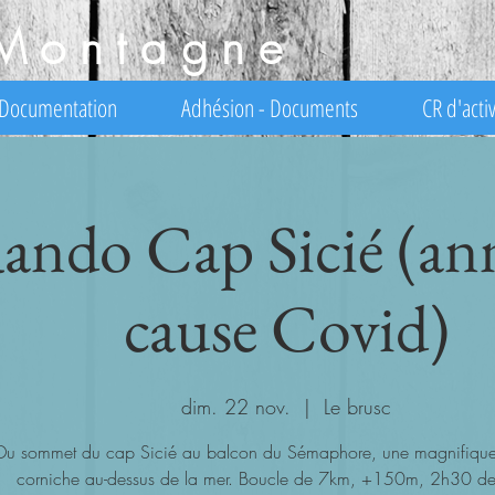
Montagne
Documentation
Adhésion - Documents
CR d'activ
ando Cap Sicié (an
cause Covid)
dim. 22 nov.
  |  
Le brusc
Du sommet du cap Sicié au balcon du Sémaphore, une magnifiqu
corniche au-dessus de la mer. Boucle de 7km, +150m, 2h30 d