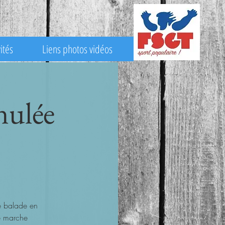
ités
Liens photos vidéos
nulée
e balade en
e marche