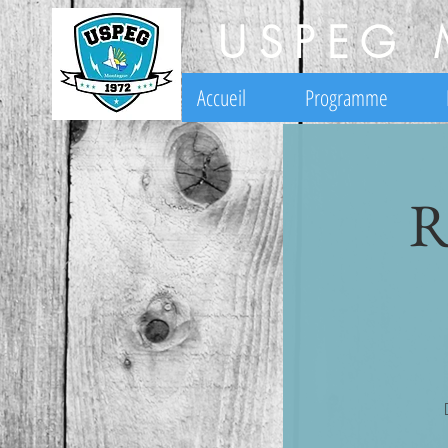
USPEG 
Accueil
Programme
R