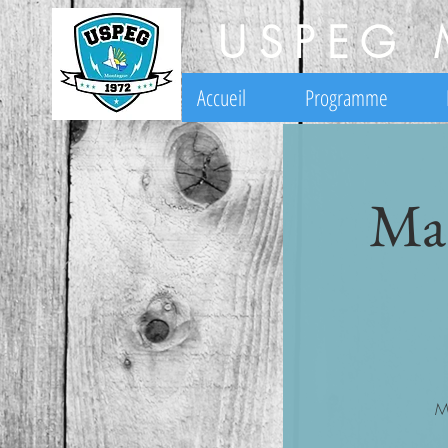
USPEG 
Accueil
Programme
Mat
M