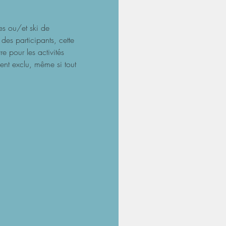
tes ou/et ski de 
des participants, cette 
e pour les activités 
ent exclu, même si tout 