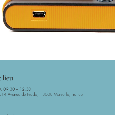
 lieu
, 09:30 – 12:30
614 Avenue du Prado, 13008 Marseille, France