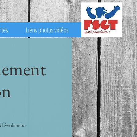
ités
Liens photos vidéos
nement
on
s d'Avalanche