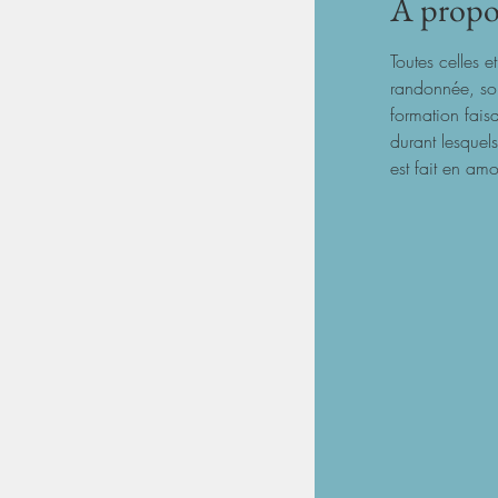
À propo
Toutes celles e
randonnée, sont
formation faisa
durant lesquel
est fait en am