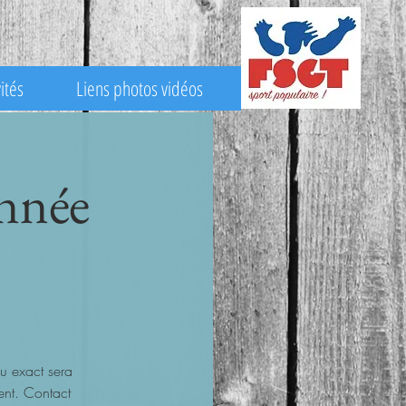
ités
Liens photos vidéos
onnée
u exact sera
ent. Contact