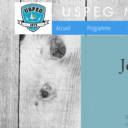
USPEG 
Accueil
Programme
J
S
c