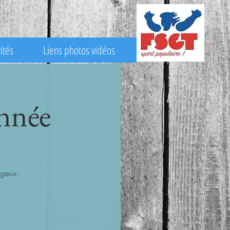
ités
Liens photos vidéos
onnée
igeux.