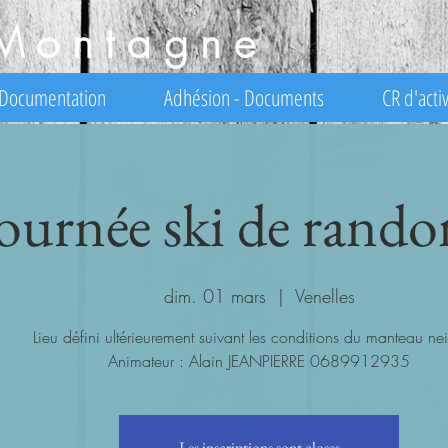
Montagne
Documentation
Adhésion - Documents
CR d'activ
ournée ski de rand
dim. 01 mars
  |  
Venelles
Lieu défini ultérieurement suivant les conditions du manteau ne
Animateur : Alain JEANPIERRE 0689912935
Les inscriptions sont closes