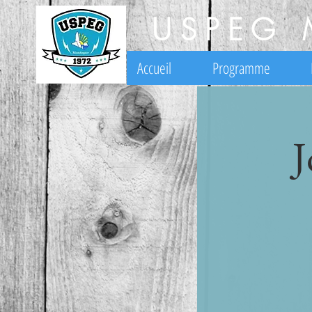
USPEG 
Accueil
Programme
J