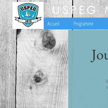
USPEG 
Accueil
Programme
Jo
S
c