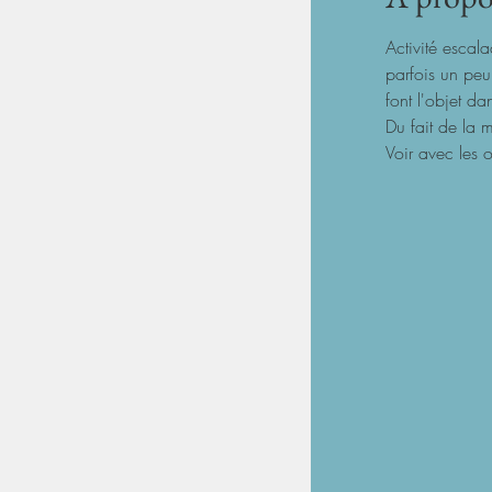
Activité escal
parfois un peu
font l'objet d
Du fait de la 
Voir avec les o