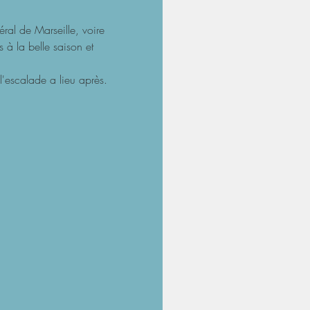
ral de Marseille, voire 
à la belle saison et 
l'escalade a lieu après. 