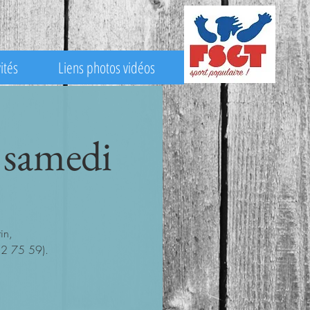
ités
Liens photos vidéos
 samedi
in,
 12 75 59).