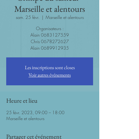
Marseille et alentours
sam. 25 févr.
  |  
Marseille et alentours
Organisateurs :
Alain 0683127559
Chris 0678272627
Alain 0689912935
Les inscriptions sont closes
Voir autres événements
Heure et lieu
25 févr. 2023, 09:00 – 18:00
Marseille et alentours
Partager cet événement