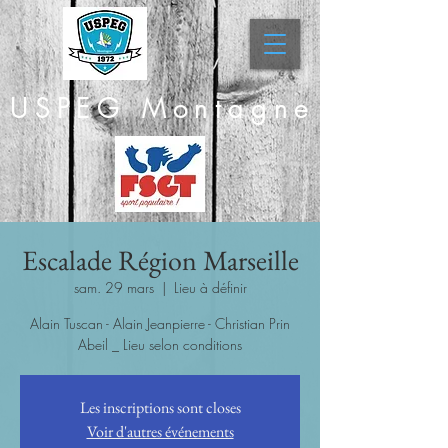
USPEG Montagne
Escalade Région Marseille
sam. 29 mars
  |  
Lieu à définir
Alain Tuscan - Alain Jeanpierre - Christian Prin
Abeil _ Lieu selon conditions
Les inscriptions sont closes
Voir d'autres événements