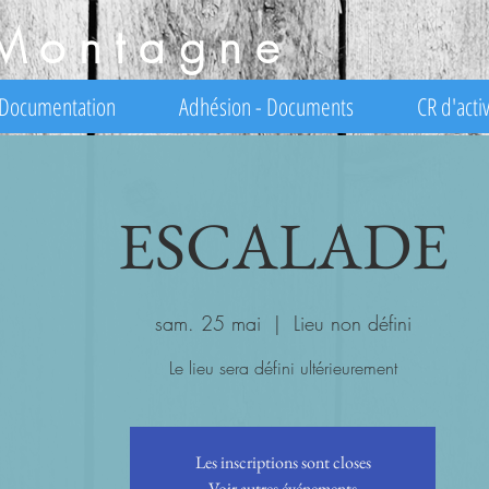
Montagne
Documentation
Adhésion - Documents
CR d'activ
ESCALADE
sam. 25 mai
  |  
Lieu non défini
Le lieu sera défini ultérieurement
Les inscriptions sont closes
Voir autres événements