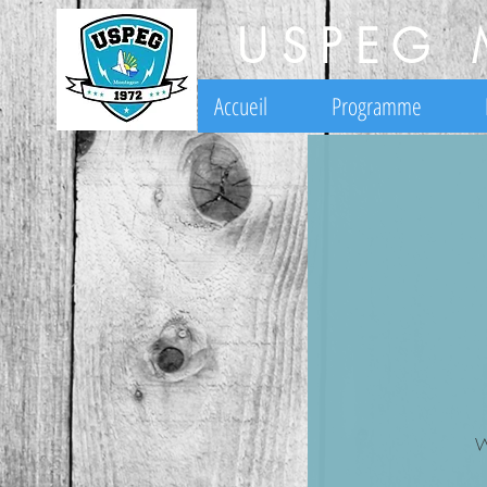
USPEG 
Accueil
Programme
W