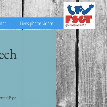
ités
Liens photos vidéos
ech
ter AJP pour