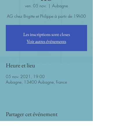
ven. 05 nov.
  |  
Aubagne
AG chez Brigitte et Philippe à partir de 19h00
Les inscriptions sont closes
Voir autres événements
Heure et lieu
05 nov. 2021, 19:00
Aubagne, 13400 Aubagne, France
Partager cet événement