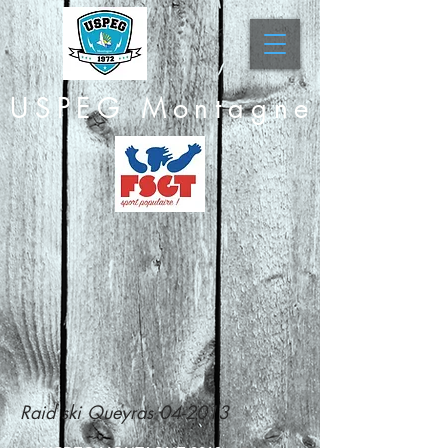
USPEG Montagne
Raid ski Queyras 04-2013