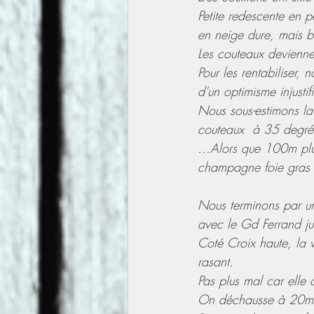
Petite redescente en 
en neige dure, mais b
Les couteaux devienne
Pour les rentabiliser,
d'un optimisme injustifi
Nous sous-estimons la 
couteaux  à 35 degré
...Alors que 100m plus
champagne foie gras 
Nous terminons par une
avec le Gd Ferrand jus
Coté Croix haute, la v
rasant.
Pas plus mal car elle
On déchausse à 20m