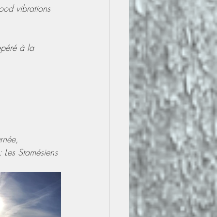
ood vibrations 
epéré à la 
rnée, 
: Les Stamésiens 