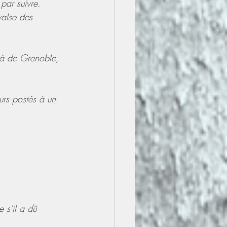
 par suivre.
valse des 
là de Grenoble, 
urs postés à un 
s'il a dû 