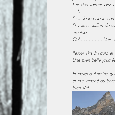
Puis des vallons plus 
...!!
Près de la cabane du C
Et votre couillon de s
montée.
Ouf............... Voir 
Retour skis à l'auto e
Une bien belle journé
Et merci à Antoine qui
et m'a amené au bord 
bien sûr)