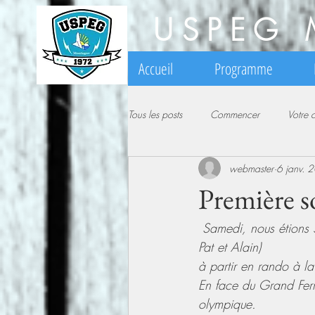
USPEG 
Accueil
Programme
Tous les posts
Commencer
Votre
webmaster
6 janv. 
Première so
 Samedi, nous étions 5 jeunes mâles appris, de jeunesse fort variable... (Alexis, Antoine, Franck, 
Pat et Alain)
à partir en rando à l
En face du Grand Ferr
olympique.