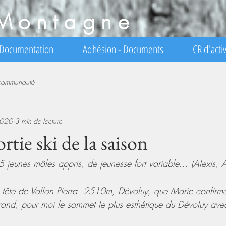
Montagne
Documentation
Adhésion - Documents
CR d'activ
 communauté
2020
3 min de lecture
rtie ski de la saison
a tête de Vallon Pierra  2510m, Dévoluy, que Marie confirm
and, pour moi le sommet le plus esthétique du Dévoluy av