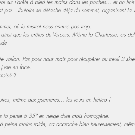
nal sur l'arête à pied les mains dans les poches... et on finit
 pas ..ibulaire se détache déja du sommet, organisant la 
et, où le mistral nous ennuie pas trop.
 ainsi que les crêtes du Vercors. Même la Charteuse, au de
ude
e vallon. Pas pour nous mais pour récupérer au treuil 2 skie
 juste en face.
croisé ? 
utres, même aux guerrières... les tours en hélico !
ns la pente à 35° en neige dure mais homogène.
 peine moins raide, ca accroche bien heureusement, même 