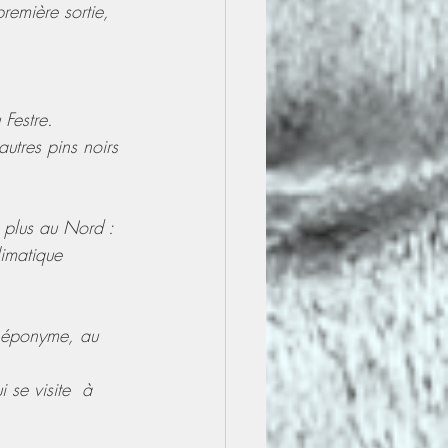
remière sortie, 
Festre.
utres pins noirs 
 plus au Nord :
limatique 
 éponyme, au 
 se visite  à 