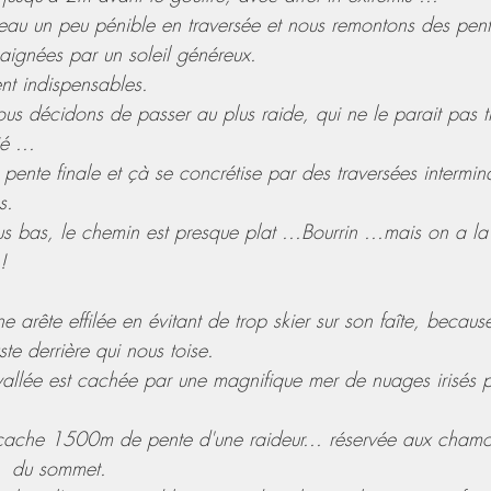
peau un peu pénible en traversée et nous remontons des pent
aignées par un soleil généreux.
nt indispensables.
 nous décidons de passer au plus raide, qui ne le parait pas 
é ...
pente finale et çà se concrétise par des traversées intermina
s.
 bas, le chemin est presque plat ...Bourrin ...mais on a la
!
 arête effilée en évitant de trop skier sur son faîte, becaus
te derrière qui nous toise.
allée est cachée par une magnifique mer de nuages irisés pa
 cache 1500m de pente d'une raideur... réservée aux chamo
  du sommet.