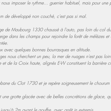
 nous imposer le rythme... guerrier habituel, mais pour une p
 de développé non couché, c'est pas si mal.
ge de Maubourg 1330 chaussé à l'auto, pas loin du col du 
 neige dans les champs pour rejoindre la forêt de mélèzes et a
ntée.
x avec quelques bonnes bourrasques en altitude.
es nous cherchent un peu, la mer de nuages n'est pas loin
 et de la Croix haute, alignés E-W constituent la barrière c
bane du Clot 1730 et je repère soigneusement le chourum
t une grotte glacée avec de belles concrétions de glace, qui
 jusqu'à 2m avant le gouffre, avec arrêt in extremis ...