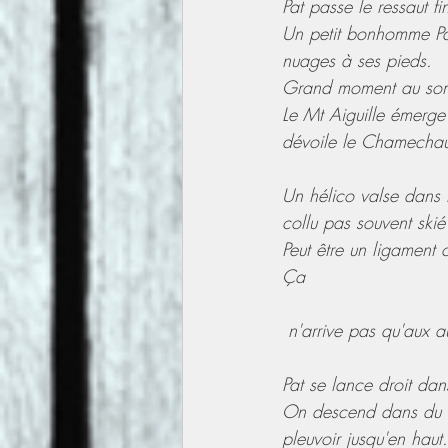
Pat passe le ressaut fi
Un petit bonhomme Pat
nuages à ses pieds.
Grand moment au somm
Le Mt Aiguille émerge
dévoile le Chamecha
Un hélico valse dans l
collu pas souvent skié
Peut être un ligament 
Ça
 n'arrive pas qu'aux a
Pat se lance droit da
On descend dans du à
pleuvoir jusqu'en haut.