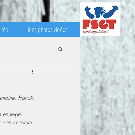
ités
Liens photos vidéos
e enneigé.
ec son chourum 