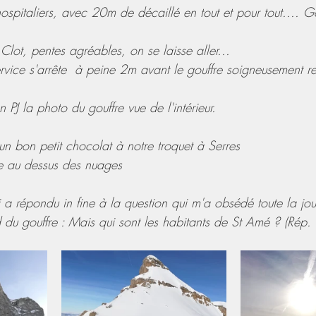
hospitaliers, avec 20m de décaillé en tout et pour tout.... G
lot, pentes agréables, on se laisse aller...
ervice s'arrête  à peine 2m avant le gouffre soigneusement r
en PJ la photo du gouffre vue de l'intérieur.
t un bon petit chocolat à notre troquet à Serres
e au dessus des nuages
 a répondu in fine à la question qui m'a obsédé toute la jou
du gouffre : Mais qui sont les habitants de St Amé ? (Rép. 