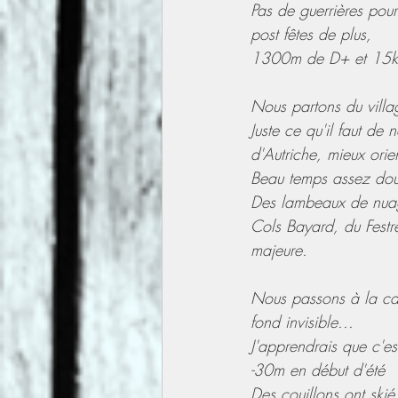
Pas de guerrières pour
post fêtes de plus,
1300m de D+ et 15km
Nous partons du villa
Juste ce qu'il faut de
d'Autriche, mieux orie
Beau temps assez dou
Des lambeaux de nuag
Cols Bayard, du Festre
majeure.
Nous passons à la ca
fond invisible...
J'apprendrais que c'es
-30m en début d'été
Des couillons ont skié