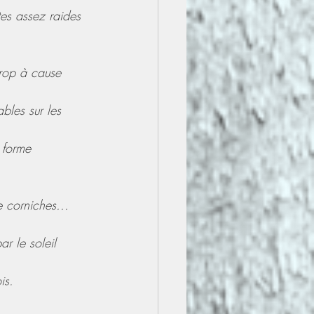
es assez raides 
trop à cause 
bles sur les 
 forme 
e corniches... 
r le soleil 
is.