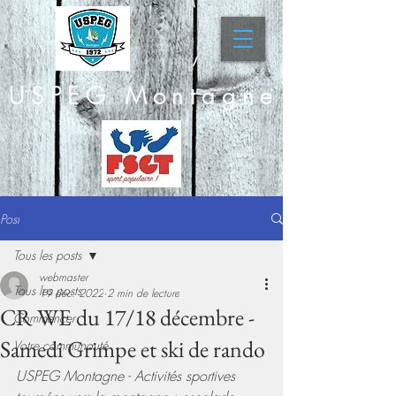
USPEG Montagne
Post
Tous les posts
webmaster
Tous les posts
19 déc. 2022
2 min de lecture
CR WE du 17/18 décembre -
Commencer
Samedi Grimpe et ski de rando
Votre communauté
USPEG Montagne - Activités sportives 