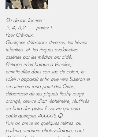
Ski de randonnée :
5, 4, 3,2,  ... partez !  
Pour Crévoux.
Quelques défections diverses, les fièvres 
infantiles  et  les risques avalanches 
assénés par les médias ont aidé.
Philippe m'embarque à Venelles, 
emmitouflée dans son sac de coton, le 
soleil n'apparaît enfin que vers Sisteron et 
on arrive au rond point des Orres, 
débarrassé de ses piquets flashy rouge 
orangé, œuvre d'art  éphémère, réutilisés 
au bord des pistes ? œuvre qui aura 
coûté quelques 40000€.🙄
Puis on arrive en quelques mètres  au 
parking ombrière photovoltaïque, coût 