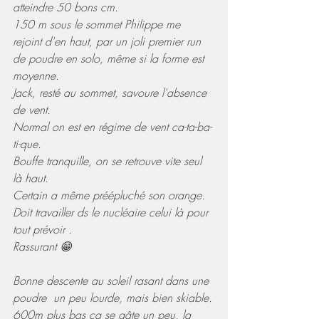
atteindre 50 bons cm.
150 m sous le sommet Philippe me 
rejoint d'en haut, par un joli premier run 
de poudre en solo, même si la forme est 
moyenne.
Jack, resté au sommet, savoure l'absence 
de vent. 
Normal on est en régime de vent ca-ta-ba-
ti-que. 
Bouffe tranquille, on se retrouve vite seul 
là haut.
Certain a même préépluché son orange. 
Doit travailler ds le nucléaire celui là pour 
tout prévoir .
Rassurant 😁
Bonne descente au soleil rasant dans une 
poudre  un peu lourde, mais bien skiable.
600m plus bas ça se gâte un peu, la 