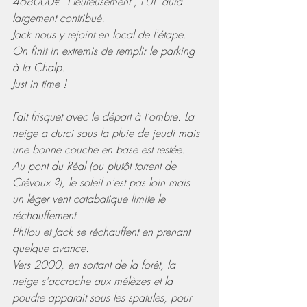
468000€. Heureusement , l'UE aura 
largement contribué.
Jack nous y rejoint en local de l'étape.
On finit in extremis de remplir le parking 
à la Chalp. 
Just in time ! 
Fait frisquet avec le départ à l'ombre. La 
neige a durci sous la pluie de jeudi mais 
une bonne couche en base est restée.
Au pont du Réal (ou plutôt torrent de 
Crévoux ?), le soleil n'est pas loin mais 
un léger vent catabatique limite le 
réchauffement.
Philou et Jack se réchauffent en prenant 
quelque avance.
Vers 2000, en sortant de la forêt, la 
neige s'accroche aux mélèzes et la 
poudre apparait sous les spatules, pour 