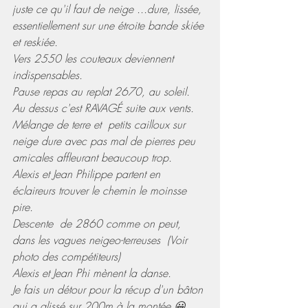
juste ce qu'il faut de neige ...dure, lissée, 
essentiellement sur une étroite bande skiée 
et reskiée.
Vers 2550 les couteaux deviennent 
indispensables.
Pause repas au replat 2670, au soleil.
Au dessus c'est RAVAGÉ suite aux vents.
Mélange de terre et  petits cailloux sur 
neige dure avec pas mal de pierres peu 
amicales affleurant beaucoup trop. 
Alexis et Jean Philippe partent en 
éclaireurs trouver le chemin le moinsse 
pire.
Descente  de 2860 comme on peut,
dans les vagues neigeo-terreuses  (Voir 
photo des compétiteurs)
Alexis et Jean Phi mènent la danse.
Je fais un détour pour la récup d'un bâton 
qui a glissé sur 200m à la montée 😀