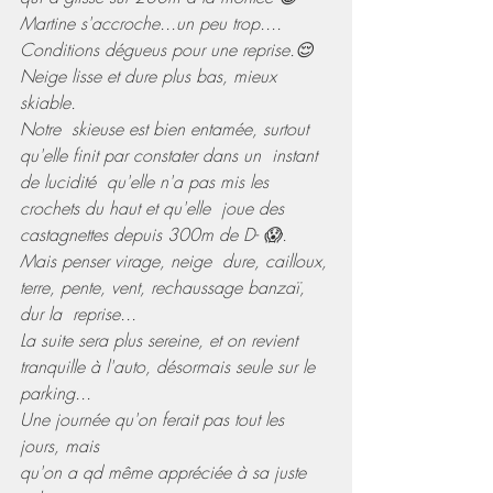
Martine s'accroche...un peu trop....
Conditions dégueus pour une reprise.😌
Neige lisse et dure plus bas, mieux 
skiable.
Notre  skieuse est bien entamée, surtout 
qu'elle finit par constater dans un  instant 
de lucidité  qu'elle n'a pas mis les 
crochets du haut et qu'elle  joue des 
castagnettes depuis 300m de D- 😱. 
Mais penser virage, neige  dure, cailloux, 
terre, pente, vent, rechaussage banzaï, 
dur la  reprise...
La suite sera plus sereine, et on revient 
tranquille à l'auto, désormais seule sur le 
parking...
Une journée qu'on ferait pas tout les 
jours, mais 
qu'on a qd même appréciée à sa juste 