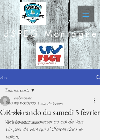
USPEG Montagne
Post
Tous les posts
webmaster
Tous les posts
11 févr. 2022
1 min de lecture
CR ski rando du samedi 5 février
Commencer
Arrivée sans se presser au col de Vars.
Votre communauté
Un peu de vent qui s'affaiblit dans le 
vallon,