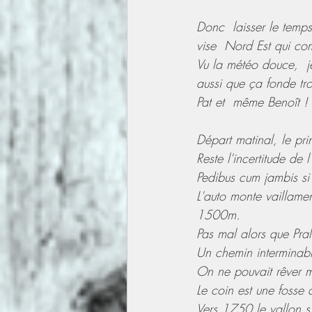
Donc  laisser le temps
vise  Nord Est qui co
Vu la météo douce,  je
aussi que ça fonde tr
Pat et  même Benoît ! 
Départ matinal, le pri
Reste l'incertitude de 
Pedibus cum jambis si
L'auto monte vaillam
1500m. 
Pas mal alors que Pra
Un chemin interminab
On ne pouvait rêver m
Le coin est une fosse 
Vers 1750 le vallon s