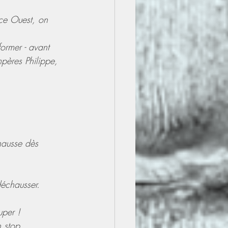
ace Ouest, on 
ormer - avant 
pères Philippe, 
hausse dès 
échausser.
uper !
 stop.