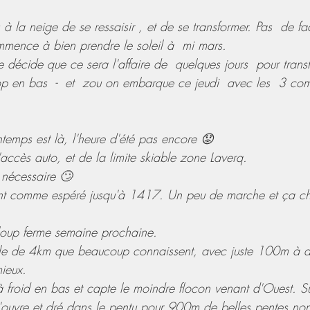
 à la neige de se ressaisir , et de se transformer. Pas  de f
mmence à bien prendre le soleil à  mi mars.
 décide que ce sera l'affaire de  quelques jours  pour transf
op en bas  -  et  zou on embarque ce jeudi  avec les  3 com
ntemps est là, l'heure d'été pas encore 😟
l'accès auto, et de la limite skiable zone Laverq.
 nécessaire 🙄
ent comme espéré jusqu'à 1417. Un peu de marche et ça c
loup ferme semaine prochaine.
le de 4km que beaucoup connaissent, avec juste 100m à d
ieux. 
à froid en bas et capte le moindre flocon venant d'Ouest. S
'ouvre et dré dans le pentu pour 900m de belles pentes non