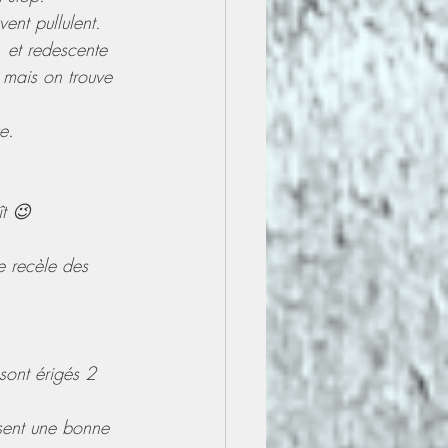
ent pullulent. 
 et redescente 
 mais on trouve 
e.
ît 😉
e recèle des 
sont érigés 2 
sent une bonne 