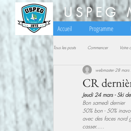
USPEG 
Accueil
Programme
Tous les posts
Commencer
Votre
webmaster
28 mars
CR dernièr
Jeudi 24 mars - Ski d
Bon samedi dernier 
50% bon - 50% inavou
avec des faces nord g
casser.....