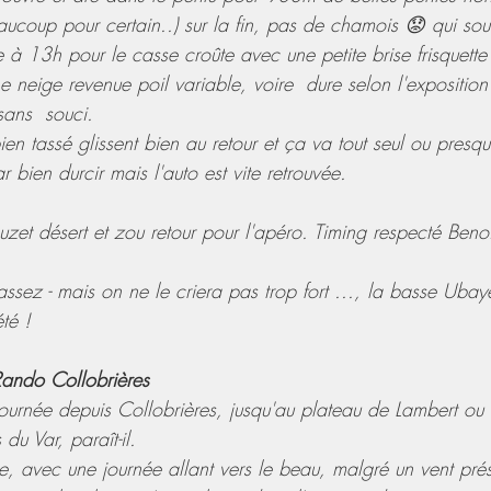
ucoup pour certain..) sur la fin, pas de chamois 😟 qui souv
 13h pour le casse croûte avec une petite brise frisquette 
 neige revenue poil variable, voire  dure selon l'exposition
sans  souci.
n tassé glissent bien au retour et ça va tout seul ou presqu
r bien durcir mais l'auto est vite retrouvée.
uzet désert et zou retour pour l'apéro. Timing respecté Beno
ssez - mais on ne le criera pas trop fort ..., la basse Ubay
té !
ando Collobrières
ournée depuis Collobrières, jusqu'au plateau de Lambert ou 
du Var, paraît-il.
e, avec une journée allant vers le beau, malgré un vent pré