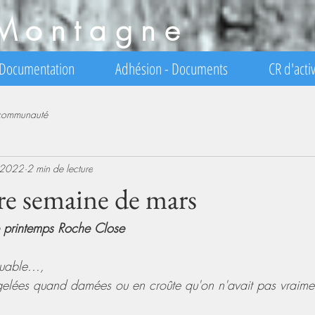
Montagne
Documentation
Adhésion - Documents
CR d'activ
 communauté
 2022
2 min de lecture
e semaine de mars
e printemps Roche Close
able...,
elées quand damées ou en croûte qu'on n'avait pas vraime