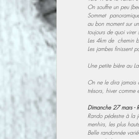
On souffre un peu (bea
Sommet  panoramique à
au bon moment sur une
toujours de quoi virer 
Les 4km de  chemin bie
Les jambes finissent pa
Une petite bière au La
On ne le dira jamais a
trésors, hiver comme é
Dimanche 27 mars - R
Rando pédestre à la j
menhirs, les plus hauts 
Belle randonnée varié