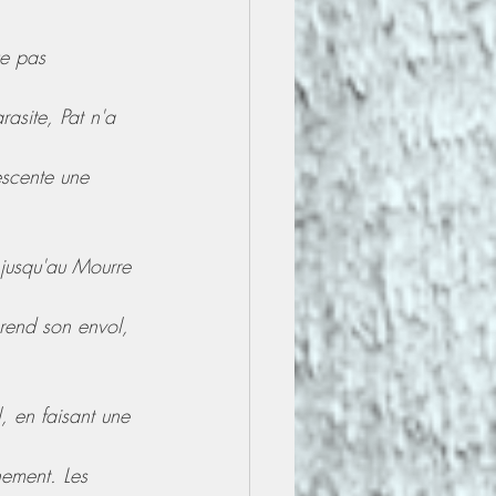
ue pas 
asite, Pat n'a 
escente une 
jusqu'au Mourre 
prend son envol, 
, en faisant une 
nement. Les 