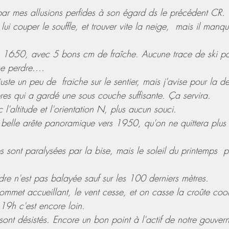
s par mes allusions perfides à son égard ds le précédent CR.
lui couper le souffle, et trouver vite la neige,  mais il manq
 1650, avec 5 bons cm de fraîche. Aucune trace de ski par
e perdre....
uste un peu de  fraiche sur le sentier, mais j'avise pour la d
res qui a gardé une sous couche suffisante. Ça servira.
'altitude et l'orientation N, plus aucun souci. 
elle arête panoramique vers 1950, qu'on ne quittera plus 
res sont paralysées par la bise, mais le soleil du printemps  
re n'est pas balayée sauf sur les 100 derniers mètres.
ommet accueillant, le vent cesse, et on casse la croûte cool
9h c'est encore loin.
ont désistés. Encore un bon point à l'actif de notre gouver