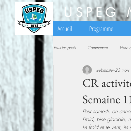
USPEG 
Accueil
Programme
Tous les posts
Commencer
Votre
webmaster
23 mars
CR activi
Semaine 11
Pour samedi, on annon
Froid, bise glaciale,
Le froid et le vent, i