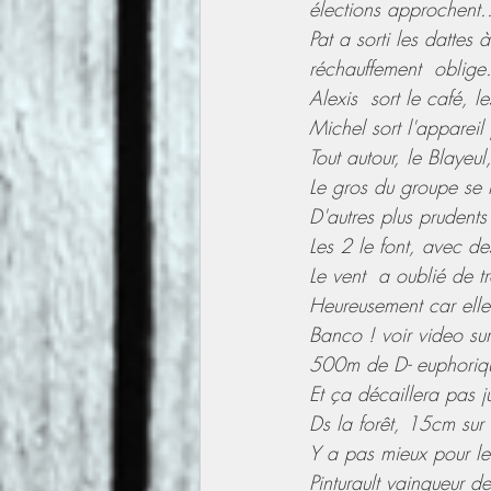
élections approchent.
Pat a sorti les dattes
réchauffement  oblige.
Alexis  sort le café, l
Michel sort l'appareil 
Tout autour, le Blayeul
Le gros du groupe se 
D'autres plus prudents
Les 2 le font, avec de
Le vent  a oublié de tr
Heureusement car elle
Banco ! voir video s
500m de D- euphorique
Et ça décaillera pas j
Ds la forêt, 15cm sur 
Y a pas mieux pour le
Pinturault vainqueur 