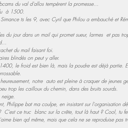
bcams du val d'allos tempèrent la promesse...
du  à 1500.
Simance ts les 9, avec Cyril que Philou a embauché et Rém
tudes du jour dans un mail qui promet sueur, larmes  et pas tr
... 
cachet du mail faisant foi. 
ires blindés on peut y aller.
00, le froid est bien là, mais la poudre est déjà partie. E
arrossable.
heureusement, notre  auto est pleine à craquer de jeunes g
 peu trop les cailloux du chemin, dans des bruits sourds. 
 neige.
, Philippe bat ma coulpe, en insistant sur l'organisation dés
  C'est ce truc  blanc sur la crête, tout là haut ? Cool, tu f
t'aime bien qd même, mais que cela ne se reproduise pas tr