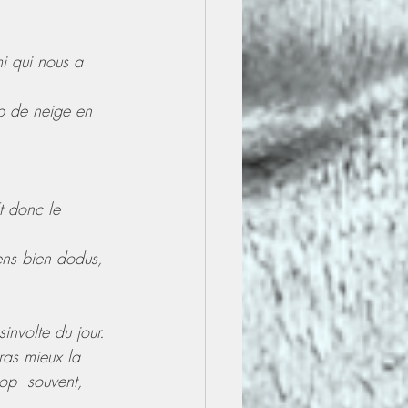
i qui nous a 
op de neige en 
t donc le 
ens bien dodus, 
involte du jour.
eras mieux la 
op  souvent, 