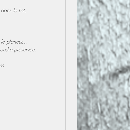
dans le Lot, 
le planeur...
poudre préservée.
es.  