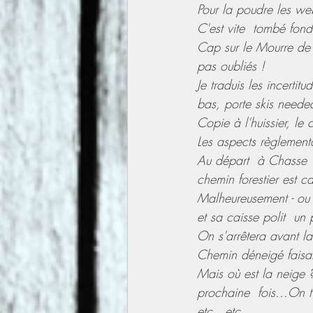
Pour la poudre les we
C'est vite  tombé fon
Cap sur le Mourre de 
pas oubliés !
Je traduis les incerti
bas, porte skis needed
Copie à l'huissier, le 
Les aspects règlementa
Au départ  à Chasse 14
chemin forestier est c
Malheureusement - ou 
et sa caisse polit  un
On s'arrêtera avant la
Chemin déneigé faisant
Mais où est la neige ?
prochaine  fois...On 
etc...etc...