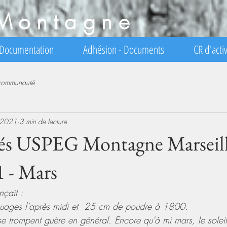
Montagne
Documentation
Adhésion - Documents
CR d'activ
 communauté
 2021
3 min de lecture
tés USPEG Montagne Marseill
 - Mars
çait : 
 nuages l'après midi et  25 cm de poudre à 1800.
ls se trompent guère en général. Encore qu'à mi mars, le soleil