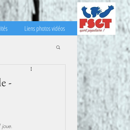
ités
Liens photos vidéos
e -
 joue.