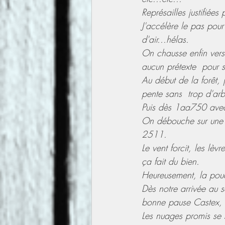
Représailles justifiée
J'accélère le pas pour 
d'air...hélas.
On chausse enfin vers
aucun prétexte  pour s
Au début de la forêt, j
pente sans  trop d'arb
Puis dès 1aa750 avec l
On débouche sur une b
2511.
Le vent forcit, les lèv
ça fait du bien.
Heureusement, la poud
Dès notre arrivée au s
bonne pause Castex, 1
Les nuages promis se s